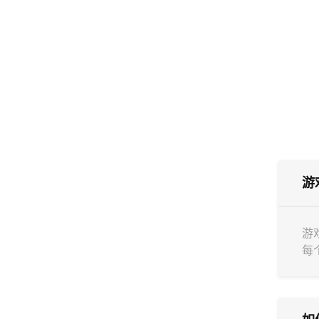
游
游
每