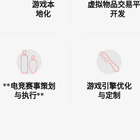
游戏本
虚拟物品交易平
地化
开发
**电竞赛事策划
游戏引擎优化
与执行**
与定制