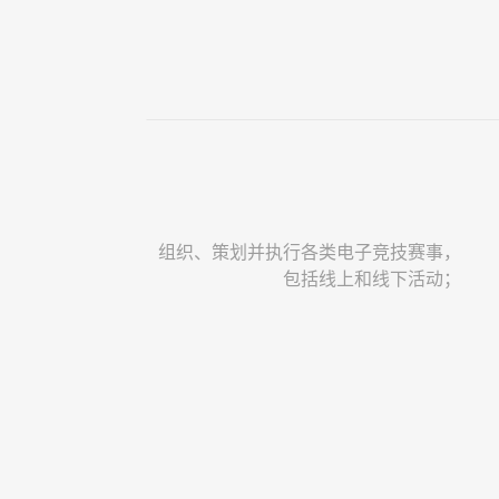
组织、策划并执行各类电子竞技赛事，
包括线上和线下活动；