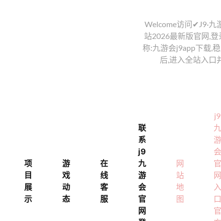
Welcome访问✔J9·
站2026最新版官网,登录
称:九游会j9app下载
后,进入全站入口
j9
联
系
j9
项
游
在
九
网
目
戏
线
游
站
展
动
客
会
地
示
态
服
官
图
网