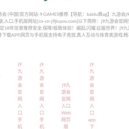
九游会 (中国)官方网站-9 GAMES推荐【导航：baidu典ag】九游会
,入口,手机版网址[cn-cn-j9jiuyou.com]以下简称：j9九游
,稳定18年信誉推荐安全.保障!极致体验！崛起,闪耀,征服世界！j
并下载APP,网页与手机版支持电子竞技,真人互动与体育类游戏,
j9
j9
j9
九
九
九
九
游
游
游
游
会
会
j9九
会
会
官
官
游会
官
官
网
网
官网
网
网
入
入
入口
入
入
口
口
Web
口
口
手
手
网页
app
官
机
机
版
下