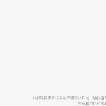
为游戏提供多语言翻译和文化适配，确保游
国家和地区的顺